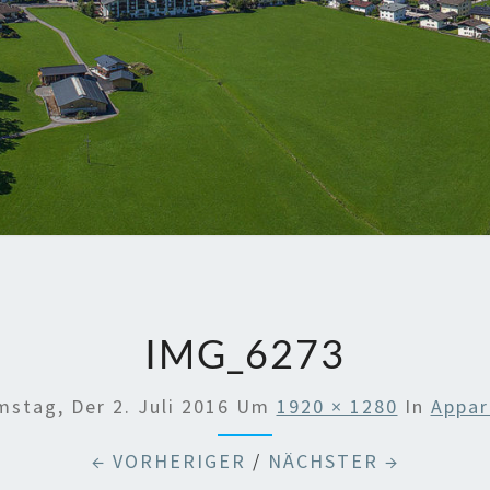
IMG_6273
mstag, Der 2. Juli 2016
Um
1920 × 1280
In
Appar
← VORHERIGER
/
NÄCHSTER →